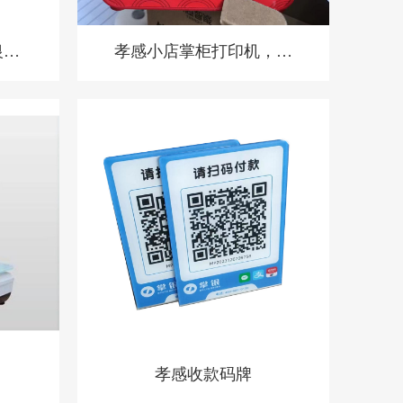
银系
孝感小店掌柜打印机，扫
酒
码点餐打印机 餐饮收银
机
孝感收款码牌