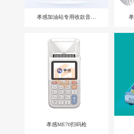
孝感加油站专用收款音箱
孝
胸牌收款设备
孝感ME70扫码枪