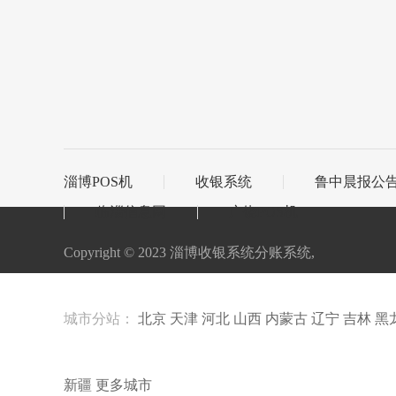
淄博POS机
收银系统
鲁中晨报公
临淄信息网
广饶POS机
Copyright © 2023 淄博收银系统分账系统,
城市分站：
北京
天津
河北
山西
内蒙古
辽宁
吉林
黑
新疆
更多城市