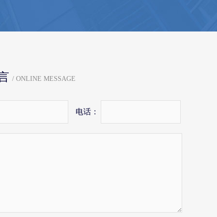
言
/ ONLINE MESSAGE
电话：