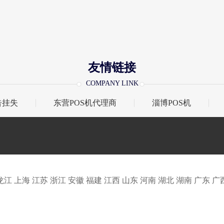
友情链接
COMPANY LINK
告挂失
东营POS机代理商
淄博POS机
龙江
上海
江苏
浙江
安徽
福建
江西
山东
河南
湖北
湖南
广东
广