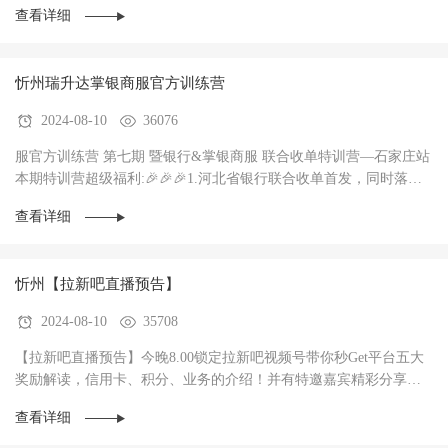
查看详细
忻州瑞升达掌银商服官方训练营
2024-08-10
36076
服官方训练营 第七期 暨银行&掌银商服 联合收单特训营—石家庄站
本期特训营超级福利:🎉🎉🎉1.河北省银行联合收单首发，同时落地3
家银行，政策惊爆（前两个月无考核每···
查看详细
忻州【拉新吧直播预告】
2024-08-10
35708
【拉新吧直播预告】今晚8.00锁定拉新吧视频号带你秒Get平台五大
奖励解读，信用卡、积分、业务的介绍！并有特邀嘉宾精彩分享！
直播过程中红包🧧不停，礼物🎁不停！大家记得···
查看详细