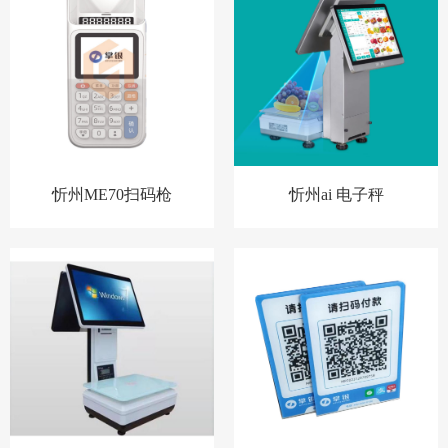
忻州ME70扫码枪
忻州ai 电子秤