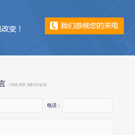
言
/ ONLINE MESSAGE
电话：