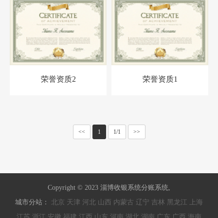
荣誉资质2
荣誉资质1
<<
1
1/1
>>
Copyright © 2023 淄博收银系统分账系统,
城市分站：
北京
天津
河北
山西
内蒙古
辽宁
吉林
黑龙江
上海
江苏
浙江
安徽
福建
江西
山东
河南
湖北
湖南
广东
广西
海南