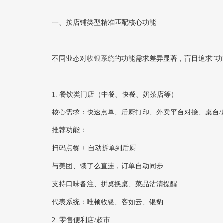
一、按店铺类型精准匹配核心功能
不同业态对
收银系统
的功能需求差异显著，盲目追求“功
1. ‌餐饮类门店‌（中餐、快餐、奶茶店等）
核心需求‌：快速点单、后厨打印、外卖平台对接、桌台/
推荐功能‌：
扫码点餐 + 自动拆单到后厨
与美团、饿了么直连，订单自动同步
支持口味备注、拼桌换桌、菜品沽清提醒
代表系统‌：唯顿收银、客如云、银豹
2. ‌零售便利店/超市‌