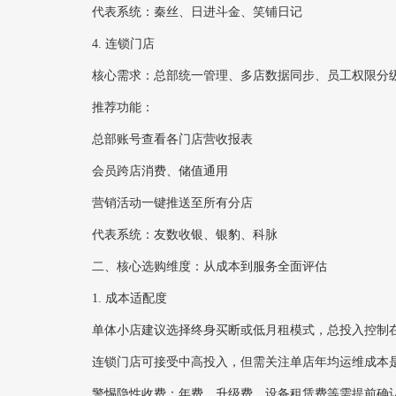
代表系统‌：秦丝、日进斗金、笑铺日记
4. ‌连锁门店‌
核心需求‌：总部统一管理、多店数据同步、员工权限分
推荐功能‌：
总部账号查看各门店营收报表
会员跨店消费、储值通用
营销活动一键推送至所有分店
代表系统‌：友数收银、银豹、科脉
二、核心选购维度：从成本到服务全面评估
1. ‌成本适配度‌
单体小店建议选择‌终身买断或低月租模式‌，总投入控制在
连锁门店可接受中高投入，但需关注单店年均运维成本是
警惕隐性收费：年费、升级费、设备租赁费等需提前确