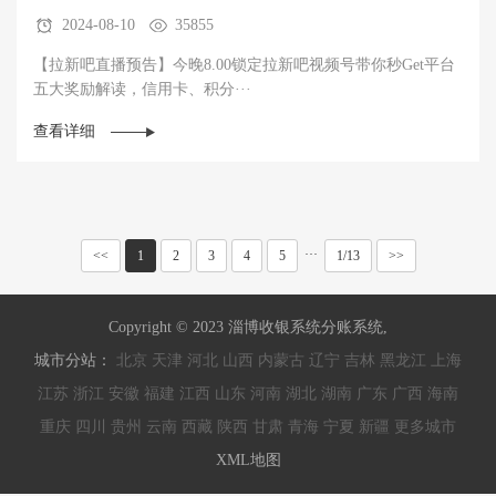
2024-08-10
35855
【拉新吧直播预告】今晚8.00锁定拉新吧视频号带你秒Get平台
五大奖励解读，信用卡、积分···
查看详细
···
<<
1
2
3
4
5
1/13
>>
Copyright © 2023 淄博收银系统分账系统,
城市分站：
北京
天津
河北
山西
内蒙古
辽宁
吉林
黑龙江
上海
江苏
浙江
安徽
福建
江西
山东
河南
湖北
湖南
广东
广西
海南
重庆
四川
贵州
云南
西藏
陕西
甘肃
青海
宁夏
新疆
更多城市
XML地图