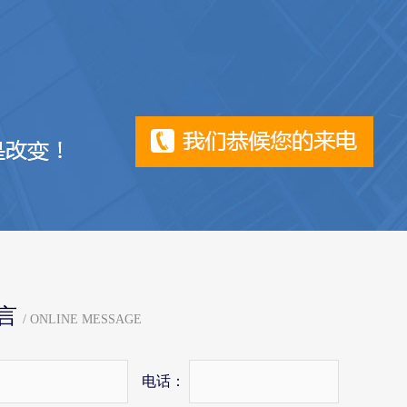
言
/ ONLINE MESSAGE
电话：