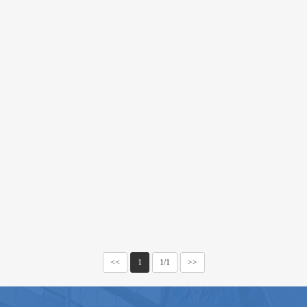
<<
1
1/1
>>