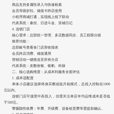
商品支持多属性录入与快速检索
会员等级折扣、储值卡跨店使用
小程序商城打通，实现线上线下联动
代表系统‌：秦丝、日进斗金、笑铺日记
4. ‌连锁门店‌
核心需求‌：总部统一管理、多店数据同步、员工权限分级
推荐功能‌：
总部账号查看各门店营收报表
会员跨店消费、储值通用
营销活动一键推送至所有分店
代表系统‌：友数收银、银豹、科脉
二、核心选购维度：从成本到服务全面评估
1. ‌成本适配度‌
单体小店建议选择‌终身买断或低月租模式‌，总投入控制在1000
元以内。
连锁门店可接受中高投入，但需关注单店年均运维成本是否低
于500元。
警惕隐性收费：年费、升级费、设备租赁费等需提前确认。