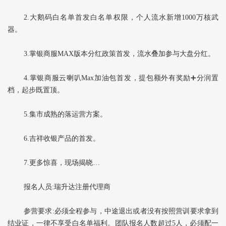
2.大鹅码白名单首发白名单权限，个人流水新增1000万核武
器。
3.掌银商服MAX版本分红政策首发，流水叠加参与大盘分红。
4.掌银商服云喇叭Max加油包首发，提包额外有奖励➕分润置
档，起步既置顶。
5.集市成熟的落运营方案。
6.吉祥收银产品的首发。
7.更多惊喜，现场揭晓…
报名人员:瑞升达注册代理商
参营要求:必须全程参与，中途退出或者没有按照营训要求拿到
结业证，一律不享受白名单福利。团队报名人数超过5人，必须配一