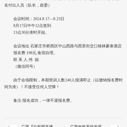
名付出人员（队长，政委）
会议时间：2024.8.17—8.23日
8月17日中午12点签到
13点30分准时开始。
会议地址:石家庄市桥西区中山西路与西里街交口格林豪泰酒店
报名费:198元,食宿自理。
联 系 人:伟 姐
（微信同号）
由于会场限制，本期营训人数240人报满即止（以缴纳报名费时
间为准）！不接受任何人空降！
备注:报名成功，一律不退报名费。
广西【拉新吧直播预
广西收银系统发展趋