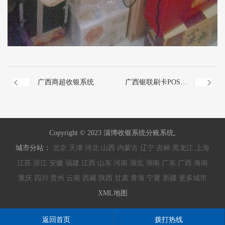
广西商超收银系统
广西银联刷卡POS机
秒到
Copyright © 2023 淄博收银系统分账系统,
城市分站：
北京
天津
河北
山西
内蒙古
辽宁
吉林
黑龙江
上海
江苏
浙江
安徽
福建
江西
山东
河南
湖北
湖南
广东
广西
海南
重庆
四川
贵州
云南
西藏
陕西
甘肃
青海
宁夏
新疆
更多城市
XML地图
返回首页
拨打热线