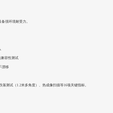
具备强环境耐受力。
入
磁兼容性测试
不漂移
跌落测试（1.2米多角度）、热成像扫描等16项关键指标。