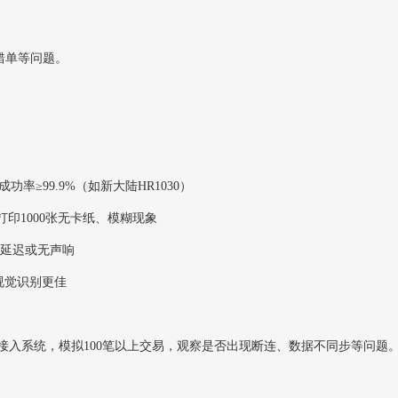
错单等问题。
功率≥99.9%（如新大陆HR1030）
打印1000张无卡纸、模糊现象
无延迟或无声响
I视觉识别更佳
有外设接入系统，模拟100笔以上交易，观察是否出现断连、数据不同步等问题