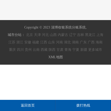
Copyright © 2023 淄博收银系统分账系统,
城市分站：
北京
天津
河北
山西
内蒙古
辽宁
吉林
黑龙江
上海
江苏
浙江
安徽
福建
江西
山东
河南
湖北
湖南
广东
广西
海南
重庆
四川
贵州
云南
西藏
陕西
甘肃
青海
宁夏
新疆
更多城市
XML地图
返回首页
拨打热线