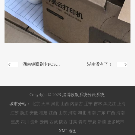
湖南银联刷卡POS机
湖南没有了！
秒到
Copyright © 2023 淄博收银系统分账系统,
城市分站：
北京
天津
河北
山西
内蒙古
辽宁
吉林
黑龙江
上海
江苏
浙江
安徽
福建
江西
山东
河南
湖北
湖南
广东
广西
海南
重庆
四川
贵州
云南
西藏
陕西
甘肃
青海
宁夏
新疆
更多城市
XML地图