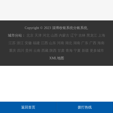
Copyright © 2023 淄博收银系统分账系统,
城市分站：
北京
天津
河北
山西
内蒙古
辽宁
吉林
黑龙江
上海
江苏
浙江
安徽
福建
江西
山东
河南
湖北
湖南
广东
广西
海南
重庆
四川
贵州
云南
西藏
陕西
甘肃
青海
宁夏
新疆
更多城市
XML地图
返回首页
拨打热线