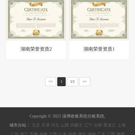
湖南荣誉资质2
湖南荣誉资质1
<<
1
1/1
>>
Copyright © 2023 淄博收银系统分账系统,
城市分站：
北京
天津
河北
山西
内蒙古
辽宁
吉林
黑龙江
上海
江苏
浙江
安徽
福建
江西
山东
河南
湖北
湖南
广东
广西
海南