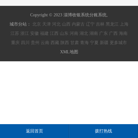
Copyright © 2023 淄博收银系统分账系统,
城市分站：
北京
天津
河北
山西
内蒙古
辽宁
吉林
黑龙江
上海
江苏
浙江
安徽
福建
江西
山东
河南
湖北
湖南
广东
广西
海南
重庆
四川
贵州
云南
西藏
陕西
甘肃
青海
宁夏
新疆
更多城市
XML地图
返回首页
拨打热线