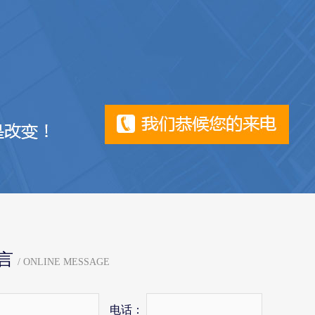
言
/ ONLINE MESSAGE
电话：