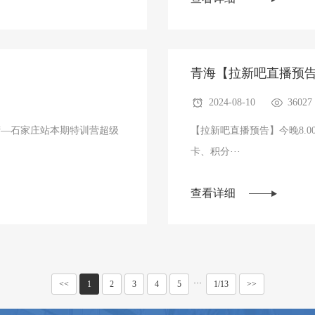
青海【拉新吧直播预
2024-08-10
36027
营—石家庄站本期特训营超级
【拉新吧直播预告】今晚8.
卡、积分···
查看详细
···
<<
1
2
3
4
5
1/13
>>