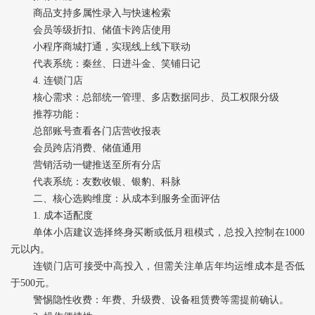
商品支持多属性录入与快速检索
会员等级折扣、储值卡跨店使用
小程序商城打通，实现线上线下联动
代表系统‌：秦丝、日进斗金、笑铺日记
4. ‌连锁门店‌
核心需求‌：总部统一管理、多店数据同步、员工权限分级
推荐功能‌：
总部账号查看各门店营收报表
会员跨店消费、储值通用
营销活动一键推送至所有分店
代表系统‌：友数收银、银豹、科脉
二、核心选购维度：从成本到服务全面评估
1. ‌成本适配度‌
单体小店建议选择‌终身买断或低月租模式‌，总投入控制在1000
元以内。
连锁门店可接受中高投入，但需关注单店年均运维成本是否低
于500元。
警惕隐性收费：年费、升级费、设备租赁费等需提前确认。