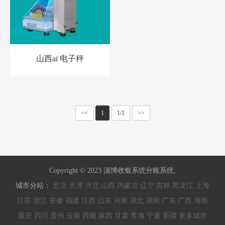
山西ai 电子秤
<<
1
1/1
>>
Copyright © 2023 淄博收银系统分账系统,
城市分站：
北京
天津
河北
山西
内蒙古
辽宁
吉林
黑龙江
上海
江苏
浙江
安徽
福建
江西
山东
河南
湖北
湖南
广东
广西
海南
重庆
四川
贵州
云南
西藏
陕西
甘肃
青海
宁夏
新疆
更多城市