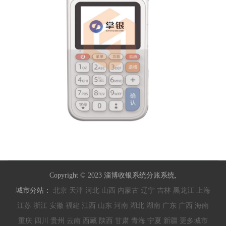
Copyright © 2023 淄博收银系统分账系统,
城市分站：
北京
天津
河北
山西
内蒙古
辽宁
吉林
黑龙江
上海
江苏
浙江
安徽
福建
江西
山东
河南
湖北
湖南
广东
广西
海南
重庆
四川
贵州
云南
西藏
陕西
甘肃
青海
宁夏
新疆
更多城市