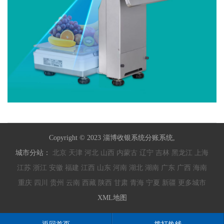
Copyright © 2023 淄博收银系统分账系统,
城市分站：
北京
天津
河北
山西
内蒙古
辽宁
吉林
黑龙江
上海
江苏
浙江
安徽
福建
江西
山东
河南
湖北
湖南
广东
广西
海南
重庆
四川
贵州
云南
西藏
陕西
甘肃
青海
宁夏
新疆
更多城市
XML地图