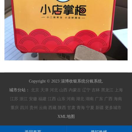
Copyright © 2023 淄博收银系统分账系统,
城市分站：
北京
天津
河北
山西
内蒙古
辽宁
吉林
黑龙江
上海
江苏
浙江
安徽
福建
江西
山东
河南
湖北
湖南
广东
广西
海南
重庆
四川
贵州
云南
西藏
陕西
甘肃
青海
宁夏
新疆
更多城市
XML地图