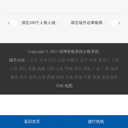
湖北100个人每人做20
湖北瑞升达掌银商服
万，那太轻松了
官方训练营
Copyright © 2023 淄博收银系统分账系统,
城市分站：
北京
天津
河北
山西
内蒙古
辽宁
吉林
黑龙江
上海
江苏
浙江
安徽
福建
江西
山东
河南
湖北
湖南
广东
广西
海南
重庆
四川
贵州
云南
西藏
陕西
甘肃
青海
宁夏
新疆
更多城市
XML地图
返回首页
拨打热线