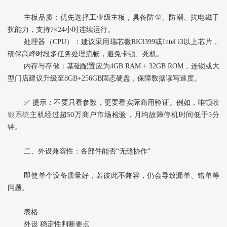
主板品质‌：优先选择工业级主板，具备防尘、防潮、抗电磁干
扰能力，支持7×24小时连续运行。
处理器（CPU）‌：建议采用瑞芯微RK3399或Intel i3以上芯片，
确保高峰时段多任务处理流畅，避免卡顿、死机。
内存与存储‌：基础配置应为4GB RAM + 32GB ROM，连锁或大
型门店建议升级至8GB+256GB固态硬盘，保障数据读写速度。
✅ ‌提示‌：不要只看参数，更要看实际商用验证。例如，唯顿
收
银系统
主机经过超50万商户市场检验，月均故障停机时间低于5分
钟。
二、外设兼容性：各部件能否“无缝协作”
即使单个设备质量好，若彼此不兼容，仍会导致漏单、错单等
问题。
表格
外设 稳定性判断要点