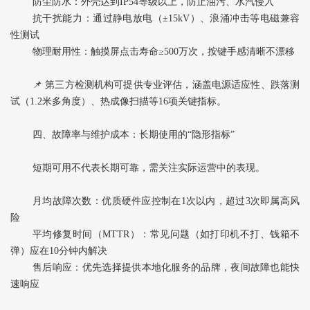
防尘防水‌：外壳达到IP54等级以上，防止油污、水汽侵入
抗干扰能力‌：通过静电放电（±15kV）、浪涌冲击等电磁兼容
性测试
物理耐用性‌：触摸屏点击寿命≥500万次，按键手感清晰不漂移
📌 第三方检测机构可提供专业评估，涵盖电源适应性、跌落测
试（1.2米多角度）、热成像扫描等16项关键指标。
四、故障率与维护成本：长期使用的“隐形指标”
短期可用不代表长期可靠，需关注实际运营中的表现。
月均故障次数‌：优质硬件应控制在1次以内，超过3次即属高风
险
平均修复时间（MTTR）‌：常见问题（如打印机不打、钱箱不
弹）应在10分钟内解决
售后响应‌：优先选择提供本地化服务的品牌，夜间故障也能快
速响应