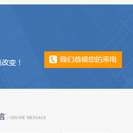
言
/ ONLINE MESSAGE