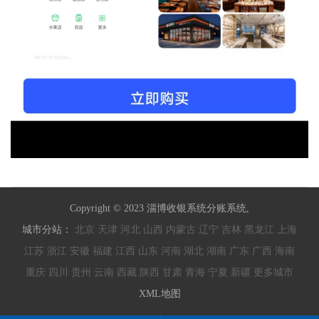
Copyright © 2023 淄博收银系统分账系统,
城市分站：
北京
天津
河北
山西
内蒙古
辽宁
吉林
黑龙江
上海
江苏
浙江
安徽
福建
江西
山东
河南
湖北
湖南
广东
广西
海南
重庆
四川
贵州
云南
西藏
陕西
甘肃
青海
宁夏
新疆
更多城市
XML地图