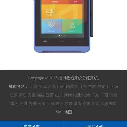
Copyright © 2023 淄博收银系统分账系统,
城市分站：
北京
天津
河北
山西
内蒙古
辽宁
吉林
黑龙江
上海
江苏
浙江
安徽
福建
江西
山东
河南
湖北
湖南
广东
广西
海南
重庆
四川
贵州
云南
西藏
陕西
甘肃
青海
宁夏
新疆
更多城市
XML地图